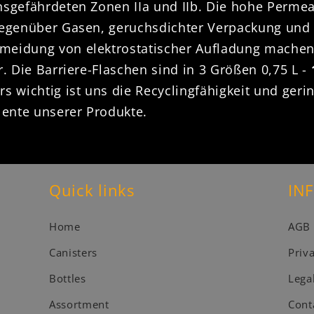
nsgefährdeten Zonen IIa und IIb. Die hohe Permea
 gegenüber Gasen, geruchsdichter Verpackung und 
rmeidung von elektrostatischer Aufladung mache
ar. Die Barriere-Flaschen sind in 3 Größen 0,75 L -
rs wichtig ist uns die Recyclingfähigkeit und ger
lente unserer Produkte.
Quick links
IN
Home
AGB
Canisters
Priv
Bottles
Lega
Assortment
Cont