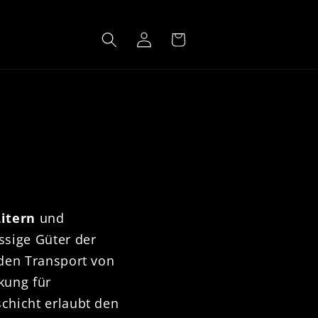
Log
Cart
in
Litern
und
ssige Güter der
 den Transport von
kung für
schicht erlaubt den