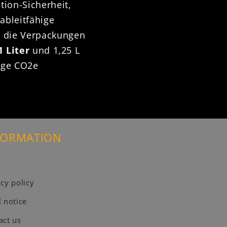
tion-Sicherheit,
ableitfähige
n die Verpackungen
1 Liter
und 1,25 L
inge CO2e
FORMATION
acy policy
l notice
act us